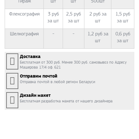
Тираж
шт
шт
500шт
Флексография
3 руб
2,5 руб
2 руб за
1,5 руб
за шт
за шт
шт
за шт
Шелкография
-
-
1,2 руб за
0,6 руб
шт
за шт
Доставка
Бесплатная от 300 руб. Менее 300 руб. самовывоз по Адресу
Машерова 17/4 оф. 621
Отправим почтой
Отправка почтой в любой регион Беларуси
Дизайн макет
Бесплатная разработка макета от нашего дизайнера