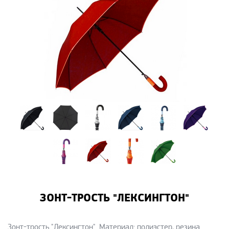
ЗОНТ-ТРОСТЬ "ЛЕКСИНГТОН"
Зонт-трость "Лексингтон". Материал: полиэстер, резина.