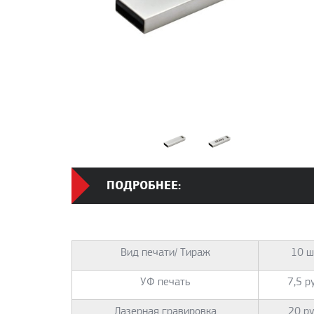
ПОДРОБНЕЕ:
Вид печати/ Тираж
10 ш
УФ печать
7,5 ру
Лазерная гравировка
20 ру